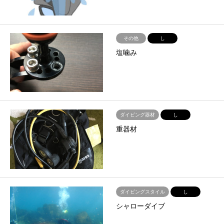
その他
し
塩噛み
ダイビング器材
し
重器材
ダイビングスタイル
し
シャローダイブ