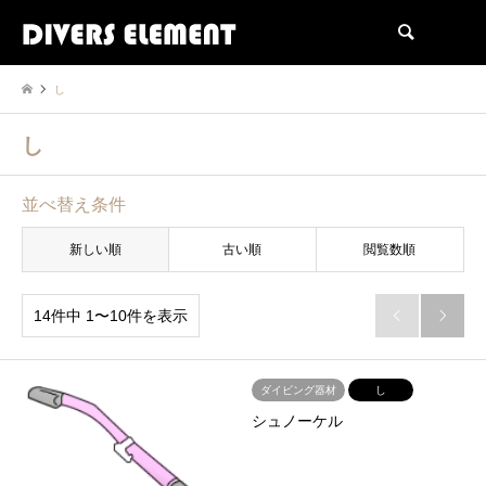
検索
し
し
並べ替え条件
新しい順
古い順
閲覧数順
14件中 1〜10件を表示


ダイビング器材
し
シュノーケル