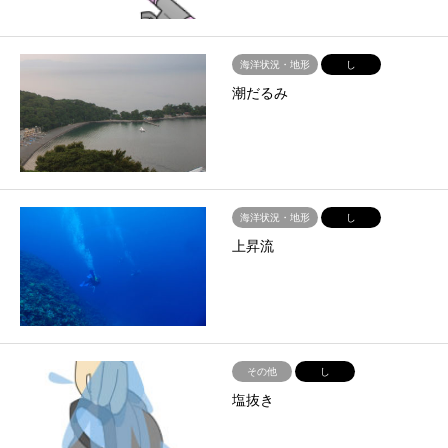
海洋状況・地形
し
潮だるみ
海洋状況・地形
し
上昇流
その他
し
塩抜き