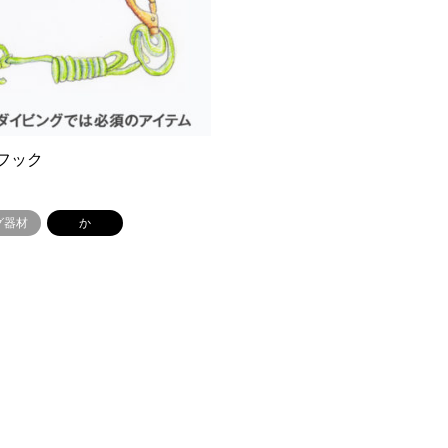
フック
グ器材
か