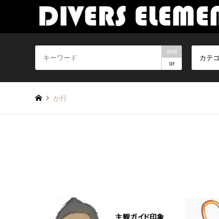
and
カテ
or
か行