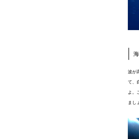
波が
て、
よ。
まし