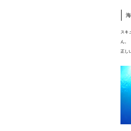
スキ
ん。
正し