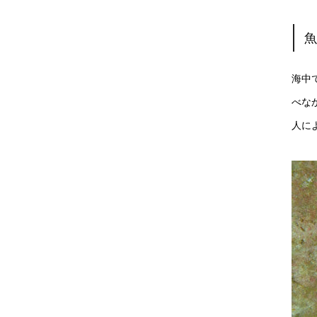
海中
べな
人に