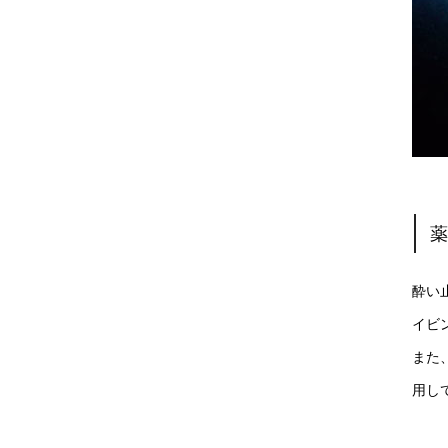
酔い
イビ
また
用し