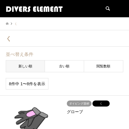
検索
く
く
並べ替え条件
新しい順
古い順
閲覧数順
8件中 1〜8件を表示
ダイビング器材
く
グローブ